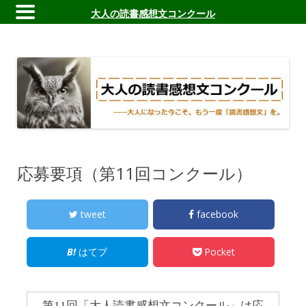
大人の読書感想文コンクール
大人の読書感想文コンクール
――大人になった今こそ、もう一度読書感想文を。
応募要項（第11回コンクール）
tweet
facebook
はてブ
Pocket
第11回「大人読書感想文コンクール」は応