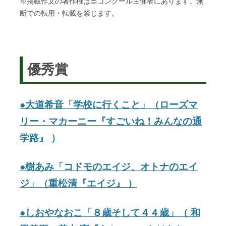
※掲載作文の著作権は当コンクール主催者にあります。無
断での転用・転載を禁じます。
優秀賞
●大道希音「学校に行くこと」（ローズマ
リー・マカーニー『すごいね！みんなの通
学路』 ）
●樹あみ「コドモのエイジ、オトナのエイ
ジ」（
重松清
『エイジ』 ）
●しおやなおこ「８歳そして４４歳」（ 和