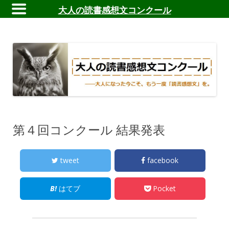
大人の読書感想文コンクール
大人の読書感想文コンクール
――大人になった今こそ、もう一度読書感想文を。
第４回コンクール 結果発表
tweet
facebook
はてブ
Pocket